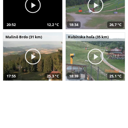
20:52
12,2 °C
18:34
26,7 °C
Malinô Brdo (31 km)
Kubínska hoľa (35 km)
17:55
25,3 °C
18:39
25,1 °C