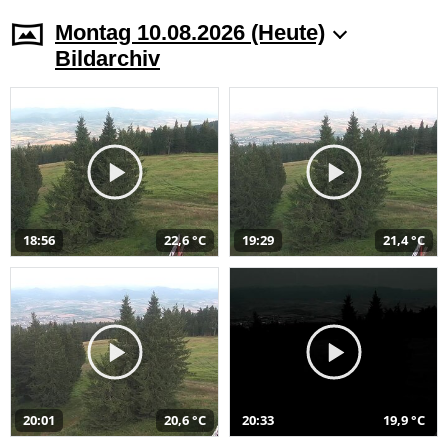
Montag 10.08.2026 (Heute)
Bildarchiv
18:56
22,6 °C
19:29
21,4 °C
20:01
20,6 °C
20:33
19,9 °C