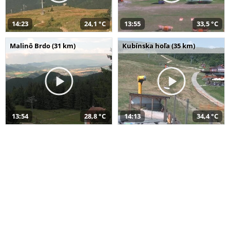
14:23
24,1 °C
13:55
33,5 °C
Malinô Brdo (31 km)
Kubínska hoľa (35 km)
13:54
28,8 °C
14:13
34,4 °C