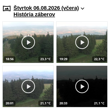
Štvrtok 06.08.2026 (včera)
História záberov
18:56
23,3 °C
19:29
22,3 °C
20:01
21,1 °C
20:33
21,1 °C