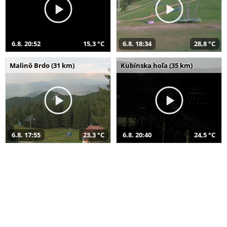
6.8. 20:52
15,3 °C
6.8. 18:34
28,8 °C
Malinô Brdo (31 km)
Kubínska hoľa (35 km)
6.8. 17:55
23,3 °C
6.8. 20:40
24,5 °C