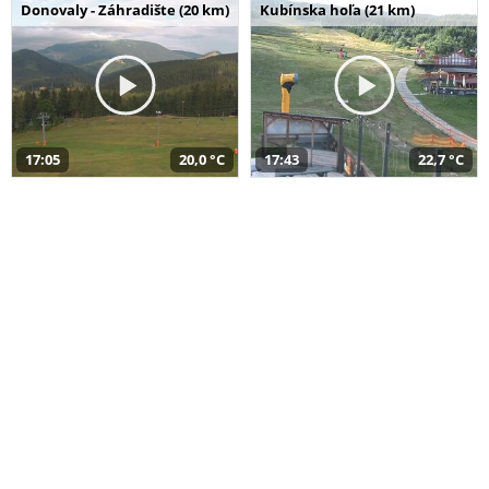
Donovaly - Záhradište (20 km)
Kubínska hoľa (21 km)
17:05
20,0 °C
17:43
22,7 °C