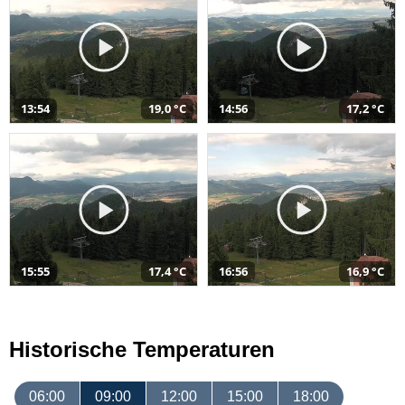
13:54
19,0 °C
14:56
17,2 °C
15:55
17,4 °C
16:56
16,9 °C
Historische Temperaturen
06:00
09:00
12:00
15:00
18:00