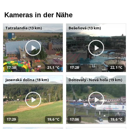
Kameras in der Nähe
Tatralandia (13 km)
Bešeňová (13 km)
17:38
21,1 °C
17:28
22,1 °C
Jasenská dolina (18 km)
Donovaly - Nová hoľa (19 km)
17:29
19,6 °C
17:06
19,6 °C