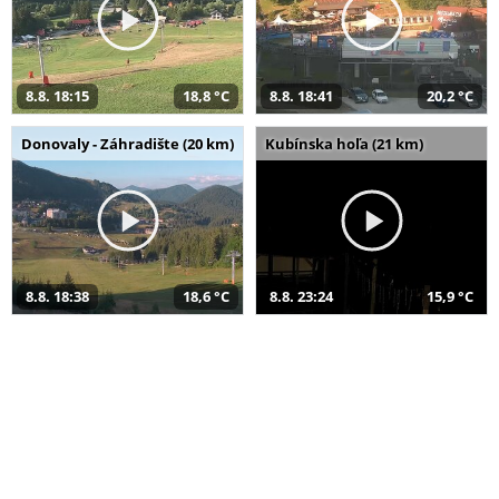
8.8. 18:15
18,8 °C
8.8. 18:41
20,2 °C
Donovaly - Záhradište (20 km)
Kubínska hoľa (21 km)
8.8. 18:38
18,6 °C
8.8. 23:24
15,9 °C