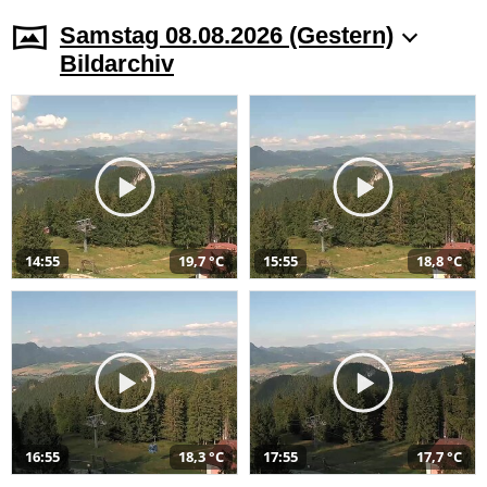
Samstag 08.08.2026 (Gestern)
Bildarchiv
14:55
19,7 °C
15:55
18,8 °C
16:55
18,3 °C
17:55
17,7 °C