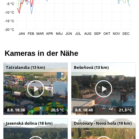
Kameras in der Nähe
Tatralandia (13 km)
Bešeňová (13 km)
8.8. 18:38
20,5 °C
8.8. 18:48
21,3 °C
Jasenská dolina (18 km)
Donovaly - Nová hoľa (19 km)