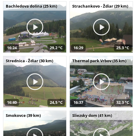
Bachledova dolina (25 km)
Strachankovo - Ždiar (29 km)
16:24
29,2 °C
16:29
25,3 °C
Strednica - Ždiar (30 km)
Thermal park Vrbov (35 km)
16:40
24,5 °C
16:37
32,3 °C
Smokovce (39 km)
Sliezsky dom (41 km)