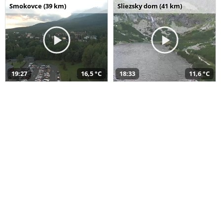
Smokovce (39 km)
Sliezsky dom (41 km)
19:27
16,5 °C
18:33
11,6 °C