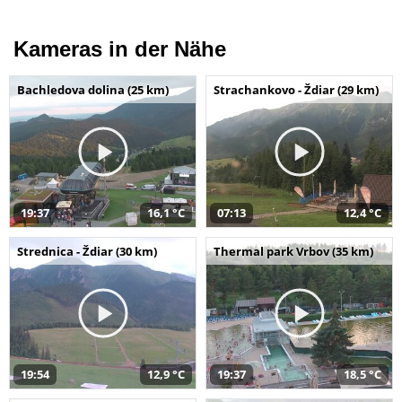
Kameras in der Nähe
Bachledova dolina (25 km)
Strachankovo - Ždiar (29 km)
19:37
16,1 °C
07:13
12,4 °C
Strednica - Ždiar (30 km)
Thermal park Vrbov (35 km)
19:54
12,9 °C
19:37
18,5 °C