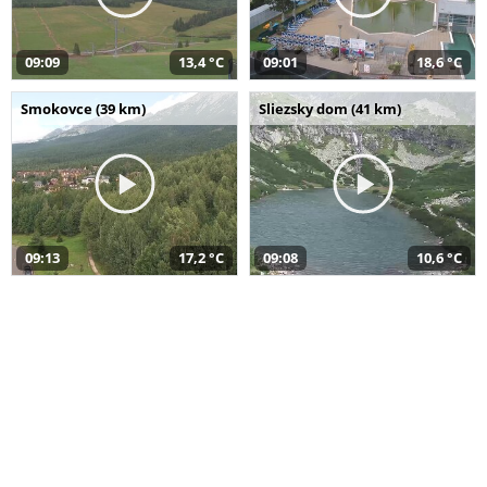
09:09
13,4 °C
09:01
18,6 °C
Smokovce (39 km)
Sliezsky dom (41 km)
09:13
17,2 °C
09:08
10,6 °C