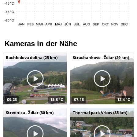
Kameras in der Nähe
Bachledova dolina (25 km)
Strachankovo - Ždiar (29 km)
09:23
15,8 °C
07:13
12,4 °C
Strednica - Ždiar (30 km)
Thermal park Vrbov (35 km)