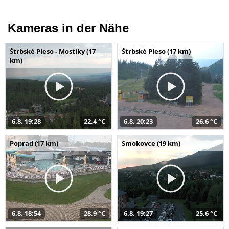
Kameras in der Nähe
Štrbské Pleso - Mostíky (17
Štrbské Pleso (17 km)
km)
6.8. 19:28
22,4 °C
6.8. 20:23
26,6 °C
Poprad (17 km)
Smokovce (19 km)
6.8. 18:54
28,9 °C
6.8. 19:27
25,6 °C