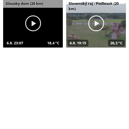
Sliezsky dom (20 km)
Slovenský raj - Podlesok (20
km)
6.8. 23:07
18,4 °C
6.8. 19:15
26,3 °C