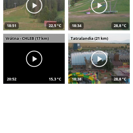
18:51
22,5 °C
18:34
28,8 °C
Vrátna - CHLEB (17 km)
Tatralandia (21 km)
20:52
15,3 °C
18:38
28,8 °C