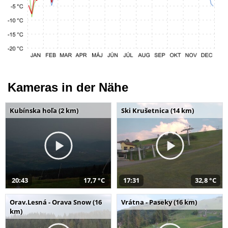
Kameras in der Nähe
Kubínska hoľa (2 km)
Ski Krušetnica (14 km)
20:43
17,7 °C
17:31
32,8 °C
Orav.Lesná - Orava Snow (16
Vrátna - Paseky (16 km)
km)