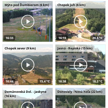
Mýto pod Ďumbierom (6 km)
Chopok juh (6 km)
16:33
16:19
20,8 °C
Chopok sever (9 km)
Jasná - Repiská (15 km)
16:44
15,4 °C
16:38
18,2 °C
Demänovská Dol. - Jaskyne
Donovaly - Nová hoľa (22 km)
(16 km)