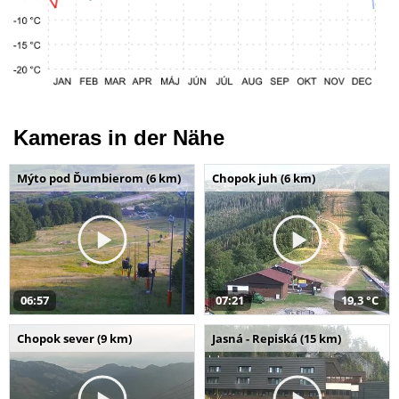
Kameras in der Nähe
Mýto pod Ďumbierom (6 km)
Chopok juh (6 km)
06:57
07:21
19,3 °C
Chopok sever (9 km)
Jasná - Repiská (15 km)