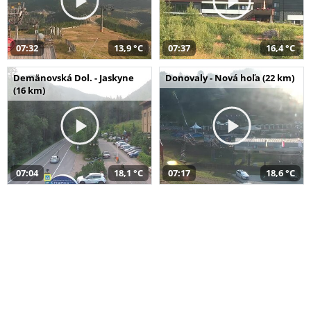
07:32
13,9 °C
07:37
16,4 °C
Demänovská Dol. - Jaskyne
Donovaly - Nová hoľa (22 km)
(16 km)
07:04
18,1 °C
07:17
18,6 °C