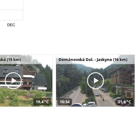
ská (15 km)
Demänovská Dol. - Jaskyne (16 km)
19,4 °C
10:34
21,6 °C