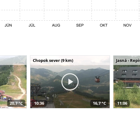
Chopok sever (9 km)
Jasná - Repi
20,7 °C
10:36
16,7 °C
11:06