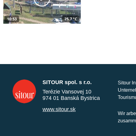
10:53
25,7 °C
SITOUR spol. s r.o.
Sitour I
Unterne
Terézie Vansovej 10
Tourism
974 01 Banská Bystrica
www.sitour.sk
Wir arbe
zusamme