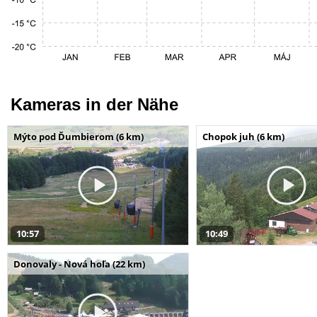
Kameras in der Nähe
Mýto pod Ďumbierom (6 km)
Chopok juh (6 km)
10:57
10:49
Donovaly - Nová hoľa (22 km)