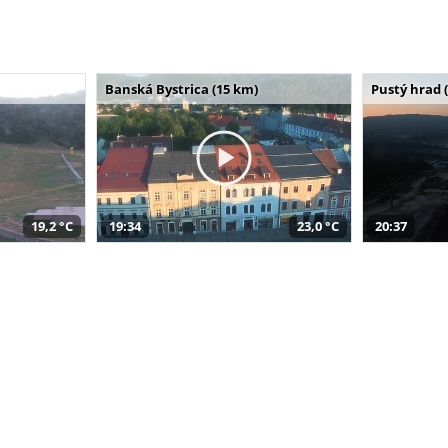
Banská Bystrica (15 km)
Pustý hrad 
19,2 °C
19:34
23,0 °C
20:37