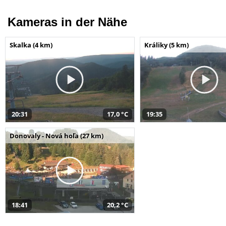
Kameras in der Nähe
Skalka (4 km)
Králiky (5 km)
20:31
17,0 °C
19:35
Donovaly - Nová hoľa (27 km)
18:41
20,2 °C