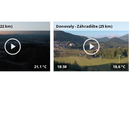
(22 km)
Donovaly - Záhradište (25 km)
21,1 °C
18:38
18,6 °C