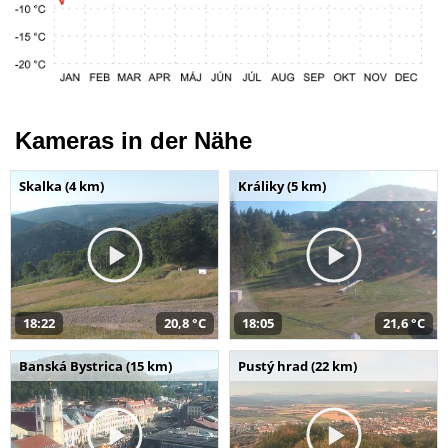
Kameras in der Nähe
Skalka (4 km)
Králiky (5 km)
18:22
20,8 °C
18:05
21,6 °C
Banská Bystrica (15 km)
Pustý hrad (22 km)