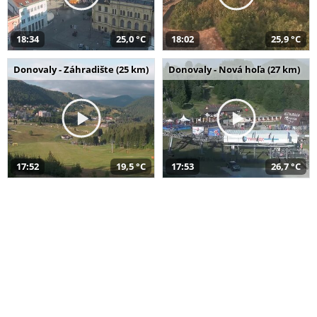
18:34
25,0 °C
18:02
25,9 °C
Donovaly - Záhradište (25 km)
Donovaly - Nová hoľa (27 km)
17:52
19,5 °C
17:53
26,7 °C