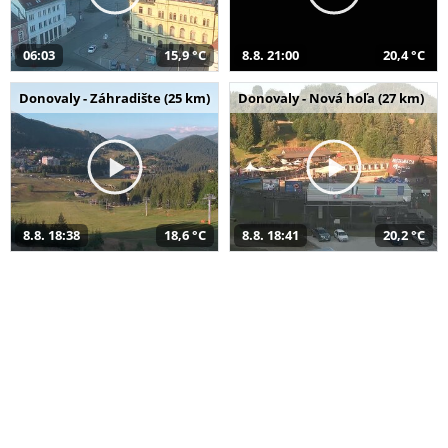
06:03
15,9 °C
8.8. 21:00
20,4 °C
Donovaly - Záhradište (25 km)
Donovaly - Nová hoľa (27 km)
8.8. 18:38
18,6 °C
8.8. 18:41
20,2 °C