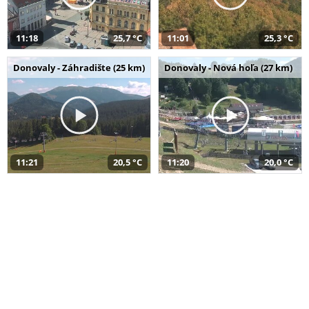
11:18
25,7 °C
11:01
25,3 °C
Donovaly - Záhradište (25 km)
Donovaly - Nová hoľa (27 km)
11:21
20,5 °C
11:20
20,0 °C