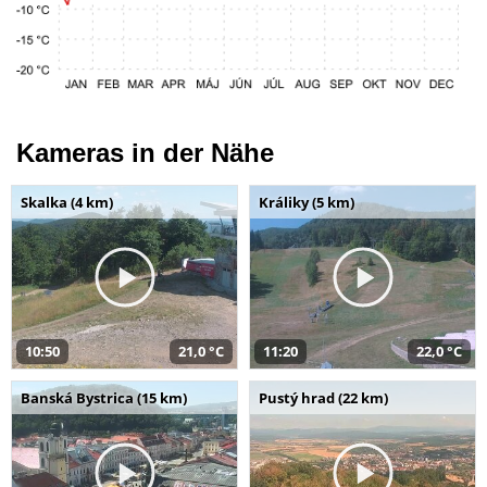
Kameras in der Nähe
Skalka (4 km)
Králiky (5 km)
10:50
21,0 °C
11:20
22,0 °C
Banská Bystrica (15 km)
Pustý hrad (22 km)