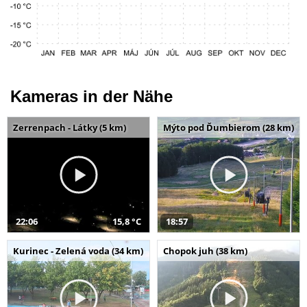
Kameras in der Nähe
Zerrenpach - Látky (5 km)
Mýto pod Ďumbierom (28 km)
22:06
15,8 °C
18:57
Kurinec - Zelená voda (34 km)
Chopok juh (38 km)