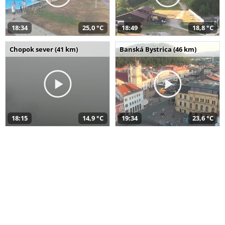
18:34
25,0 °C
18:49
18,8 °C
Chopok sever (41 km)
Banská Bystrica (46 km)
18:15
14,9 °C
19:34
23,6 °C