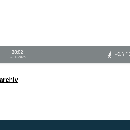
20:02
-0.4 °
24. 1. 2025
archiv