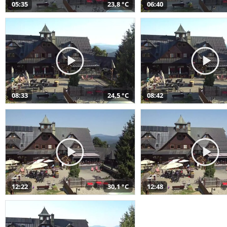
05:35
23,8 °C
06:40
08:33
24,5 °C
08:42
12:22
30,1 °C
12:48