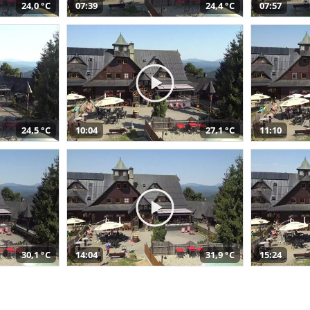
24,0 °C
07:39
24,4 °C
07:57
24,5 °C
10:04
27,1 °C
11:10
30,1 °C
14:04
31,9 °C
15:24