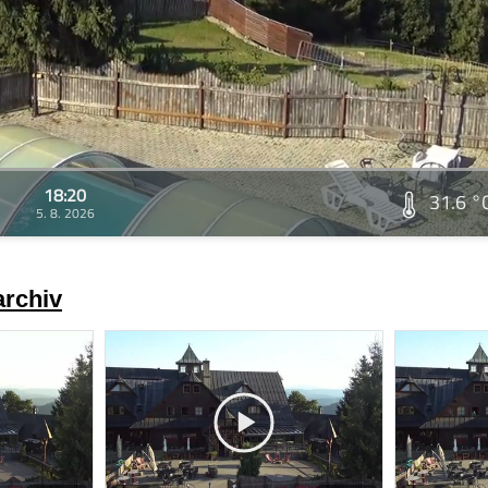
18:20
31.6 °
5. 8. 2026
archiv