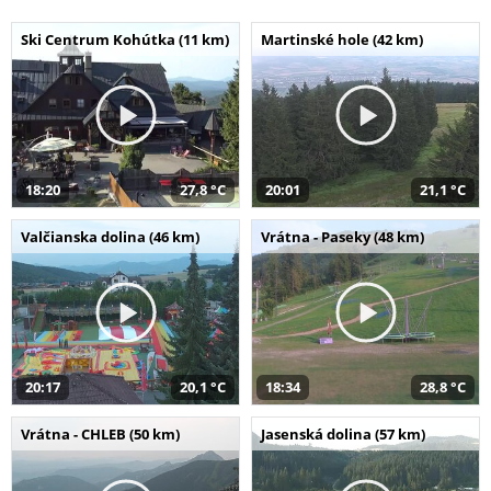
Ski Centrum Kohútka (11 km)
Martinské hole (42 km)
18:20
27,8 °C
20:01
21,1 °C
Valčianska dolina (46 km)
Vrátna - Paseky (48 km)
20:17
20,1 °C
18:34
28,8 °C
Vrátna - CHLEB (50 km)
Jasenská dolina (57 km)