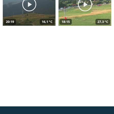
20:19
16,1 °C
18:15
27,3 °C