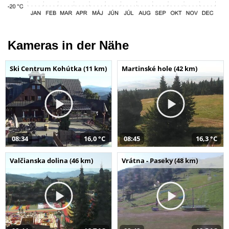
Kameras in der Nähe
Ski Centrum Kohútka (11 km)
Martinské hole (42 km)
08:34
16,0 °C
08:45
16,3 °C
Valčianska dolina (46 km)
Vrátna - Paseky (48 km)