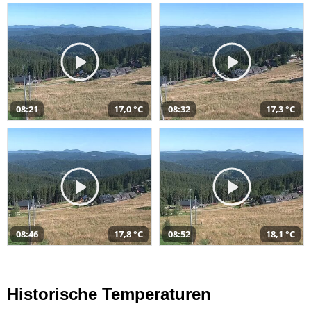
08:21
17,0 °C
08:32
17,3 °C
08:46
17,8 °C
08:52
18,1 °C
Historische Temperaturen