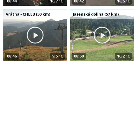
08:44
16,7 °C
08:42
18,5 °C
Vrátna - CHLEB (50 km)
Jasenská dolina (57 km)
08:46
9,5 °C
08:50
16,2 °C