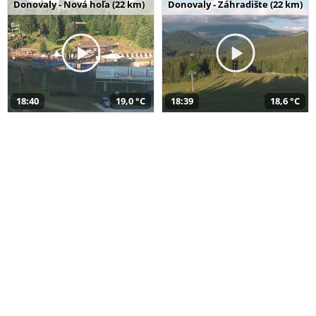
Donovaly - Nová hoľa (22 km)
Donovaly - Záhradište (22 km)
18:40
19,0 °C
18:39
18,6 °C