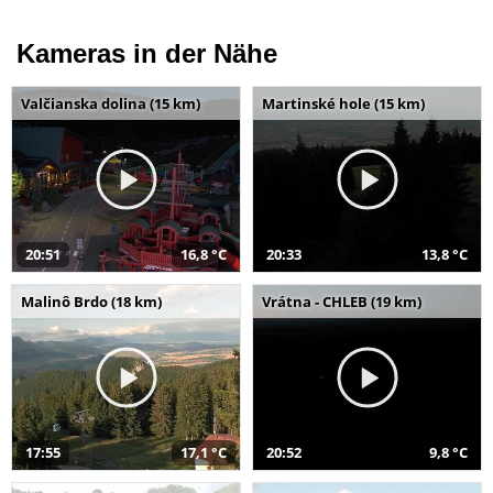
Kameras in der Nähe
Valčianska dolina (15 km)
Martinské hole (15 km)
20:51
16,8 °C
20:33
13,8 °C
Malinô Brdo (18 km)
Vrátna - CHLEB (19 km)
17:55
17,1 °C
20:52
9,8 °C