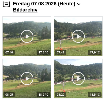
Freitag 07.08.2026 (Heute)
Bildarchiv
07:40
17,6 °C
07:49
17,9 °C
08:05
18,2 °C
08:20
18,5 °C