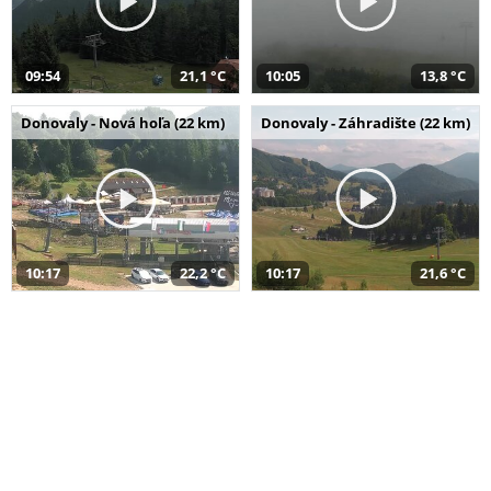
09:54
21,1 °C
10:05
13,8 °C
Donovaly - Nová hoľa (22 km)
Donovaly - Záhradište (22 km)
10:17
22,2 °C
10:17
21,6 °C