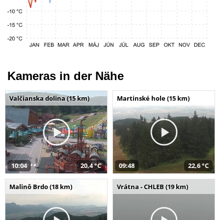
Kameras in der Nähe
Valčianska dolina (15 km)
Martinské hole (15 km)
10:04
20,4 °C
09:48
22,6 °C
Malinô Brdo (18 km)
Vrátna - CHLEB (19 km)