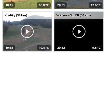
18:15
18,8 °C
20:31
17,6 °C
Králiky (38 km)
Vrátna - CHLEB (40 km)
19:35
19,4 °C
20:52
9,8 °C