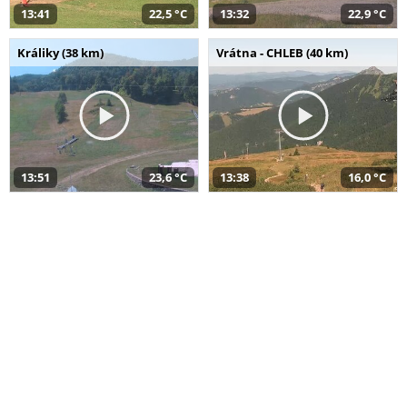
13:41
22,5 °C
13:32
22,9 °C
Králiky (38 km)
Vrátna - CHLEB (40 km)
13:51
23,6 °C
13:38
16,0 °C