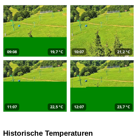
09:08
19,7 °C
10:07
21,2 °C
11:07
22,5 °C
12:07
23,7 °C
Historische Temperaturen