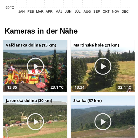
Kameras in der Nähe
Valčianska dolina (15 km)
Martinské hole (21 km)
13:35
23,1 °C
13:34
32,4 °C
Jasenská dolina (30 km)
Skalka (37 km)