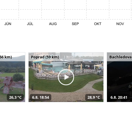
(56 km)
Poprad (59 km)
Bachledova 
26,3 °C
6.8. 18:54
28,9 °C
6.8. 20:41