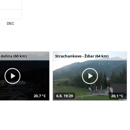
dolina (60 km)
Strachankovo - Ždiar (64 km)
20,7 °C
6.8. 19:29
20,1 °C