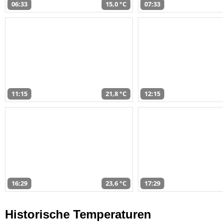
06:33
15,0 °C
07:33
11:15
21,8 °C
12:15
16:29
23,6 °C
17:29
Historische Temperaturen