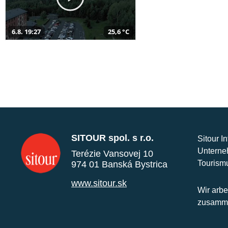
6.8. 19:27
25,6 °C
SITOUR spol. s r.o.
Sitour I
Unterne
Terézie Vansovej 10
Tourism
974 01 Banská Bystrica
www.sitour.sk
Wir arbe
zusamme