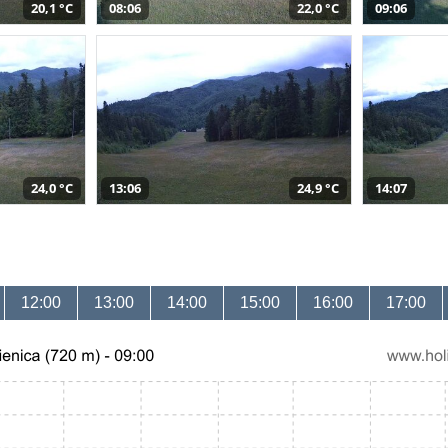
20,1 °C
08:06
22,0 °C
09:06
24,0 °C
13:06
24,9 °C
14:07
12:00
13:00
14:00
15:00
16:00
17:00