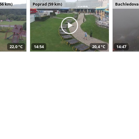
(56 km)
Poprad (59 km)
Bachledova 
22,0 °C
14:54
20,4 °C
14:47