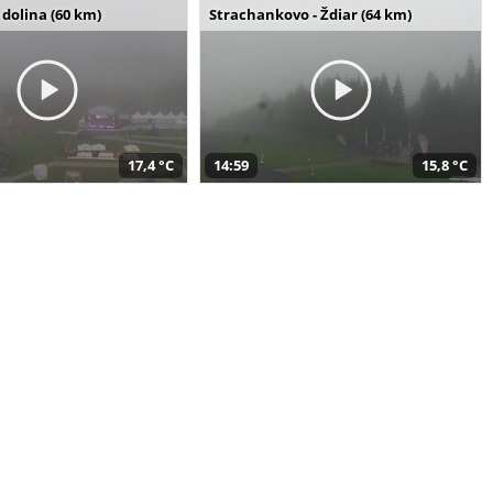
dolina (60 km)
Strachankovo - Ždiar (64 km)
17,4 °C
14:59
15,8 °C