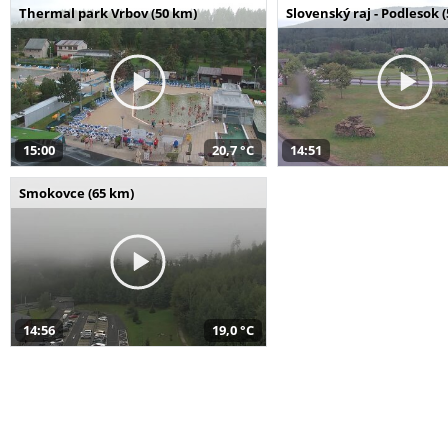
Thermal park Vrbov (50 km)
Slovenský raj - Podlesok 
15:00
20,7 °C
14:51
Smokovce (65 km)
14:56
19,0 °C