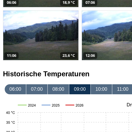
06:06
18,9 °C
07:06
11:06
23,6 °C
12:06
Historische Temperaturen
06:00
07:00
08:00
09:00
10:00
11:00