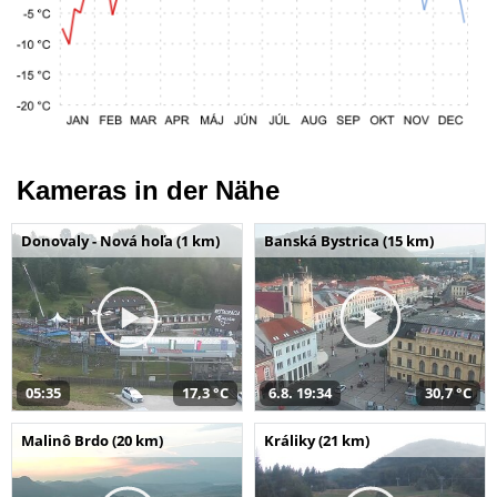
Kameras in der Nähe
Donovaly - Nová hoľa (1 km)
Banská Bystrica (15 km)
05:35
17,3 °C
6.8. 19:34
30,7 °C
Malinô Brdo (20 km)
Králiky (21 km)