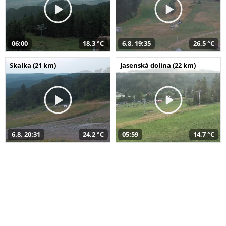
06:00
18,3 °C
6.8. 19:35
26,5 °C
Skalka (21 km)
Jasenská dolina (22 km)
6.8. 20:31
24,2 °C
05:59
14,7 °C