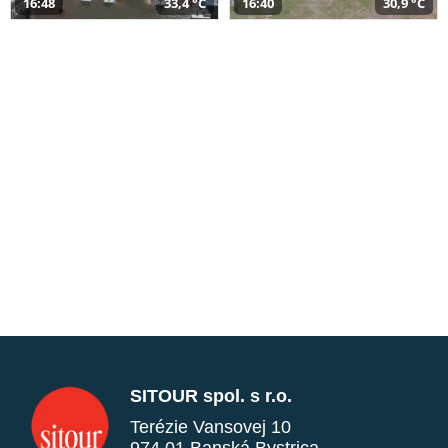
16:48
33,4 °C
16:40
30,9 °C
SITOUR spol. s r.o.
Terézie Vansovej 10