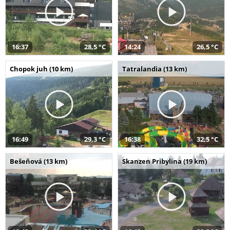
16:37
28,5 °C
14:24
26,5 °C
Chopok juh (10 km)
Tatralandia (13 km)
16:49
29,3 °C
16:38
32,5 °C
Bešeňová (13 km)
Skanzen Pribylina (19 km)