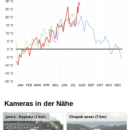
Kameras in der Nähe
Jasná - Repiská (2 km)
Chopok sever (7 km)