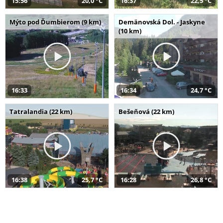
15:56
20,0 °C
16:37
22,5 °C
Mýto pod Ďumbierom (9 km)
Demänovská Dol. - Jaskyne
(10 km)
16:33
16:34
24,7 °C
Tatralandia (22 km)
Bešeňová (22 km)
16:38
25,7 °C
16:28
26,8 °C