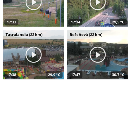
17:33
17:34
29,5 °C
Tatralandia (22 km)
Bešeňová (22 km)
17:38
29,9 °C
17:47
30,7 °C