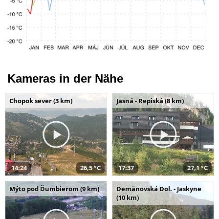
Kameras in der Nähe
Chopok sever (3 km)
Jasná - Repiská (8 km)
14:24
26,5 °C
17:37
27,1 °C
Mýto pod Ďumbierom (9 km)
Demänovská Dol. - Jaskyne
(10 km)