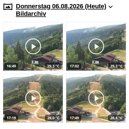
Donnerstag 06.08.2026 (Heute)
Bildarchiv
16:49
29,3 °C
17:02
29,2 °C
17:19
29,0 °C
17:49
28,8 °C