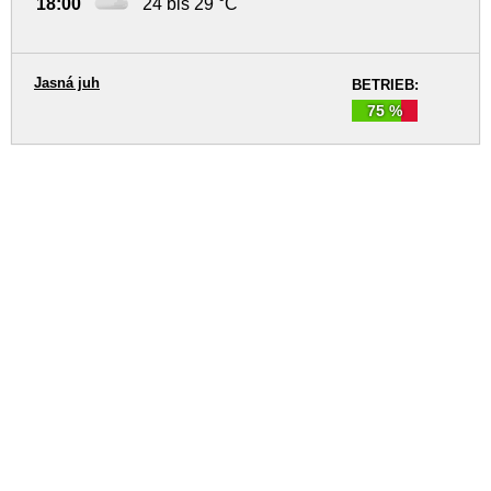
18:00
24 bis 29 °C
Jasná juh
BETRIEB:
75 %