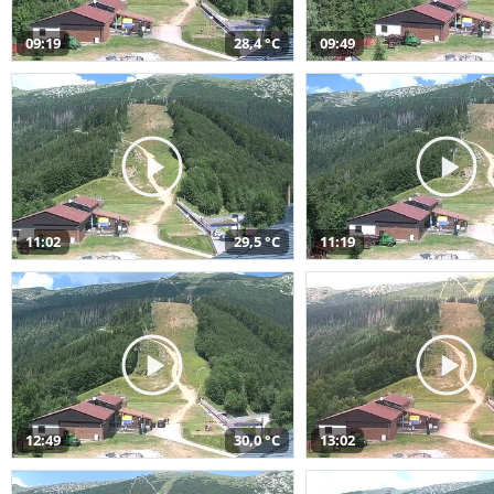
09:19
28,4 °C
09:49
11:02
29,5 °C
11:19
12:49
30,0 °C
13:02