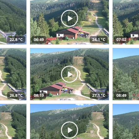
22,8 °C
06:49
24,1 °C
07:02
26,8 °C
08:19
27,1 °C
08:49