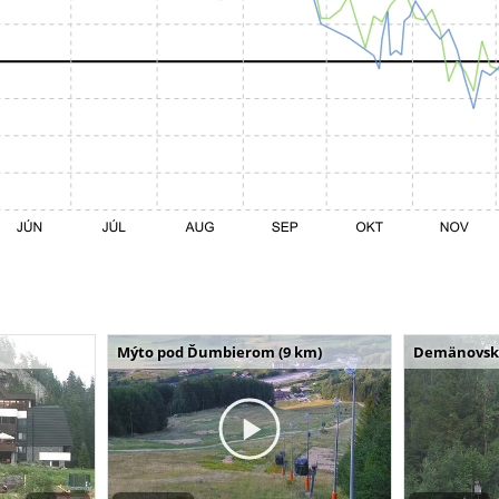
Mýto pod Ďumbierom (9 km)
Demänovská 