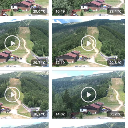
29,0 °C
10:49
29,4 °C
29,7 °C
12:19
29,8 °C
30,2 °C
14:02
30,2 °C