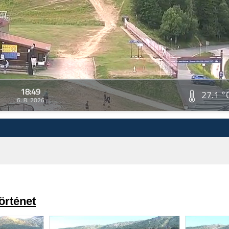
18:49
27.1 °
6. 8. 2026
örténet