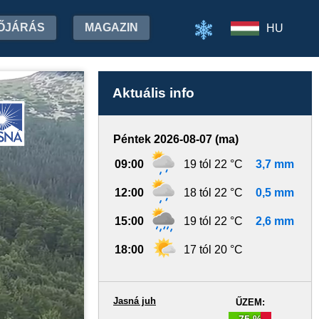
ŐJÁRÁS
MAGAZIN
HU
Aktuális info
Péntek 2026-08-07 (ma)
09:00
19 tól 22 °C
3,7 mm
12:00
18 tól 22 °C
0,5 mm
15:00
19 tól 22 °C
2,6 mm
18:00
17 tól 20 °C
Jasná juh
ŰZEM:
75 %