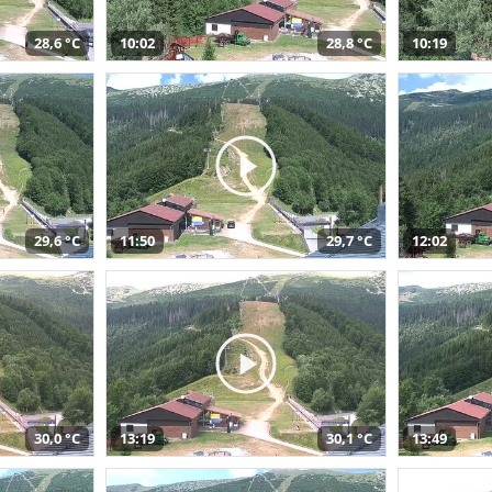
28,6 °C
10:02
28,8 °C
10:19
29,6 °C
11:50
29,7 °C
12:02
30,0 °C
13:19
30,1 °C
13:49