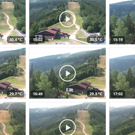
30,4 °C
15:02
30,5 °C
15:19
29,7 °C
16:49
29,3 °C
17:02