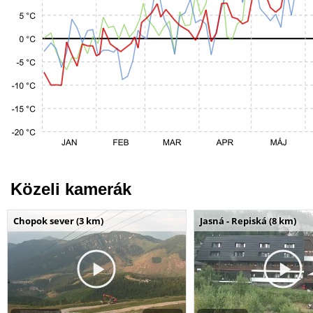
Közeli kamerák
Chopok sever (3 km)
Jasná - Repiská (8 km)