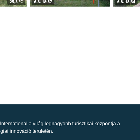
25,3 °C
6.8. 18:57
6.8. 18:34
 International a világ legnagyobb turisztikai központja a
giai innováció területén.