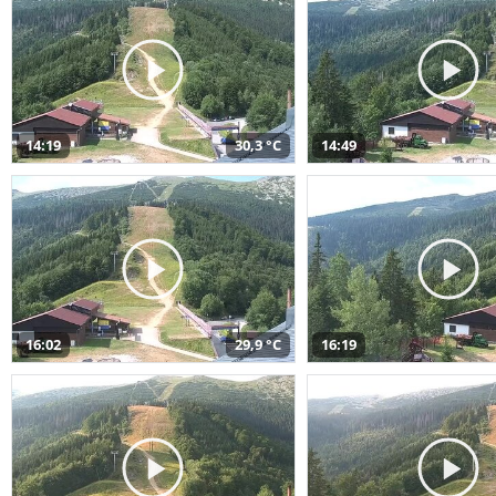
14:19
30,3 °C
14:49
16:02
29,9 °C
16:19