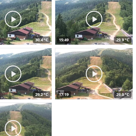
30,4 °C
15:49
29,9 °C
29,2 °C
17:19
29,0 °C