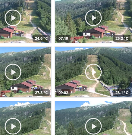
24,6 °C
07:19
25,2 °C
27,8 °C
09:02
28,1 °C