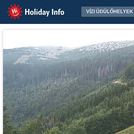
Holiday Info
VÍZI ÜDÜLŐHELYEK