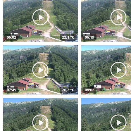
06:02
22,1 °C
06:19
07:49
26,3 °C
08:02