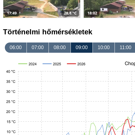
17:49
28,8 °C
18:02
Történelmi hőmérsékletek
06:00
07:00
08:00
09:00
10:00
11:00