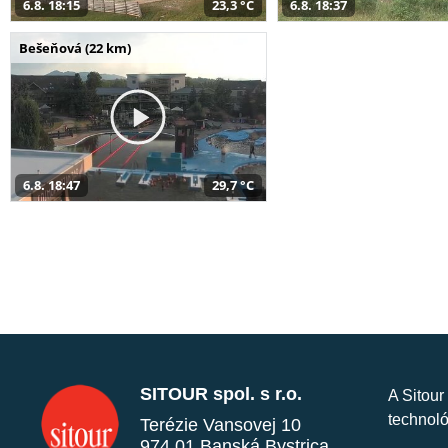
6.8. 18:15
23,3 °C
6.8. 18:37
Bešeňová (22 km)
6.8. 18:47
29,7 °C
SITOUR spol. s r.o.
A Sitour
technoló
Terézie Vansovej 10
974 01 Banská Bystrica