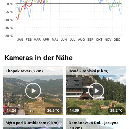
Kameras in der Nähe
Chopok sever (3 km)
Jasná - Repiská (8 km)
14:24
26,5 °C
14:39
29,2 °C
Mýto pod Ďumbierom (9 km)
Demänovská Dol. - Jaskyne
(10 km)