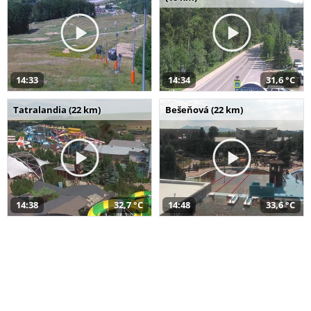
14:33
14:34
31,6 °C
Tatralandia (22 km)
Bešeňová (22 km)
14:38
32,7 °C
14:48
33,6 °C