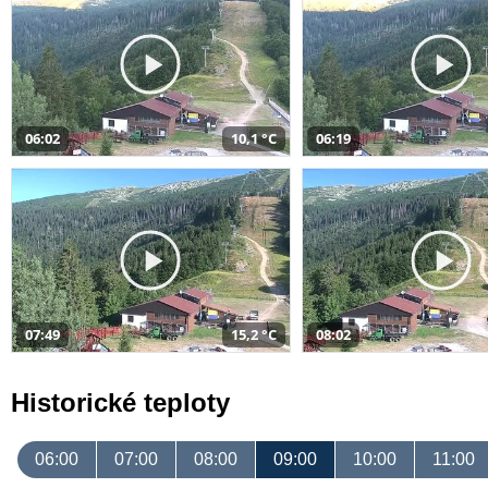
06:02
10,1 °C
06:19
07:49
15,2 °C
08:02
Historické teploty
06:00
07:00
08:00
09:00
10:00
11:00