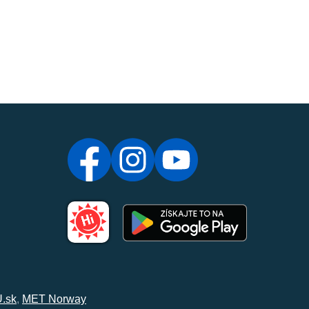
.sk
,
MET Norway