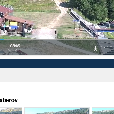
08:49
17.1 °
9. 8. 2026
záberov