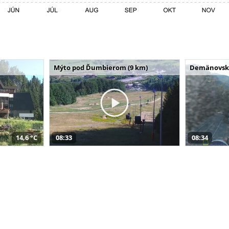
Mýto pod Ďumbierom (9 km)
Demänovská 
14,6 °C
08:33
08:34