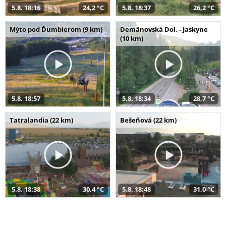
5.8. 18:16
24,2 °C
5.8. 18:37
26,2 °C
Mýto pod Ďumbierom (9 km)
Demänovská Dol. - Jaskyne
(10 km)
5.8. 18:57
5.8. 18:34
28,7 °C
Tatralandia (22 km)
Bešeňová (22 km)
5.8. 18:38
30,4 °C
5.8. 18:48
31,0 °C