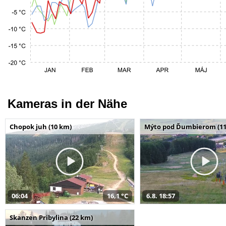
Kameras in der Nähe
Chopok juh (10 km)
Mýto pod Ďumbierom (11
06:04
16,1 °C
6.8. 18:57
Skanzen Pribylina (22 km)