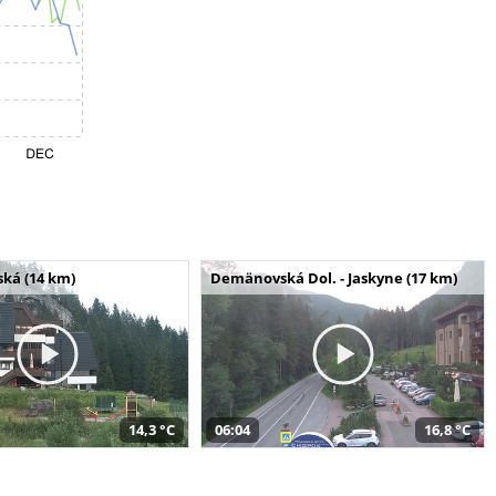
ská (14 km)
Demänovská Dol. - Jaskyne (17 km)
14,3 °C
06:04
16,8 °C