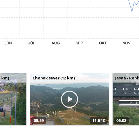
 km)
Chopok sever (12 km)
Jasná - Repi
05:59
11,6 °C
06:08