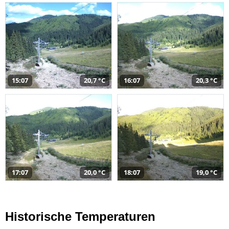
15:07
20,7 °C
16:07
20,3 °C
17:07
20,0 °C
18:07
19,0 °C
Historische Temperaturen