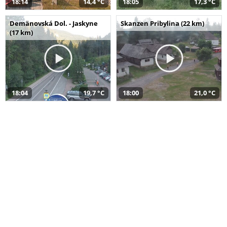
18:14
14,4 °C
18:05
17,3 °C
Demänovská Dol. - Jaskyne
Skanzen Pribylina (22 km)
(17 km)
18:04
19,7 °C
18:00
21,0 °C