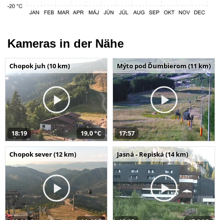
Kameras in der Nähe
Chopok juh (10 km)
Mýto pod Ďumbierom (11 km)
18:19
19,0 °C
17:57
Chopok sever (12 km)
Jasná - Repiská (14 km)