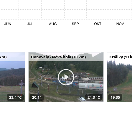
 km)
Donovaly - Nová hoľa (10 km)
Králiky (13 
23,4 °C
20:14
24,3 °C
19:35