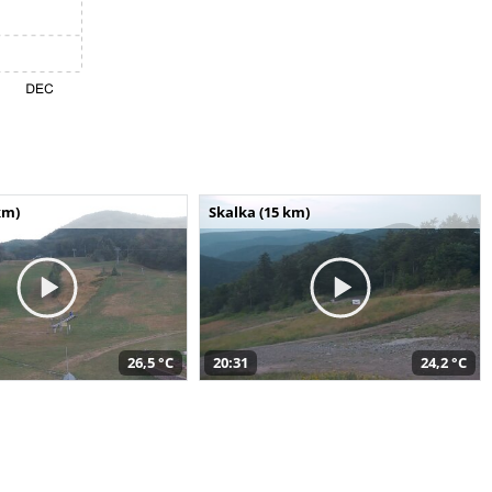
km)
Skalka (15 km)
26,5 °C
20:31
24,2 °C