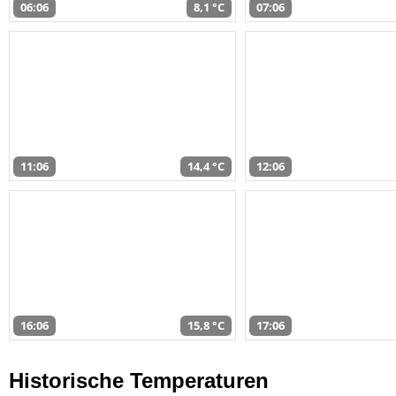
06:06
8,1 °C
07:06
11:06
14,4 °C
12:06
16:06
15,8 °C
17:06
Historische Temperaturen