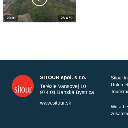
20:01
28,4 °C
SITOUR spol. s r.o.
Sitour I
Unterne
Terézie Vansovej 10
Tourism
974 01 Banská Bystrica
www.sitour.sk
Wir arbe
zusamme