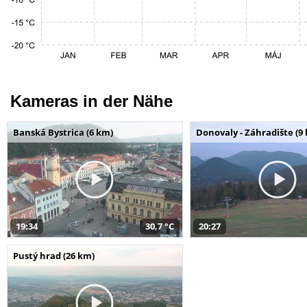
Kameras in der Nähe
Banská Bystrica (6 km)
Donovaly - Záhradište (9
19:34
30,7 °C
20:27
Pustý hrad (26 km)