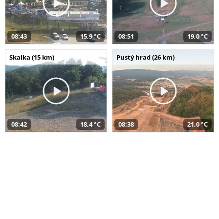
08:43
15,9 °C
08:51
19,0 °C
Skalka (15 km)
Pustý hrad (26 km)
08:42
18,4 °C
08:38
21,0 °C