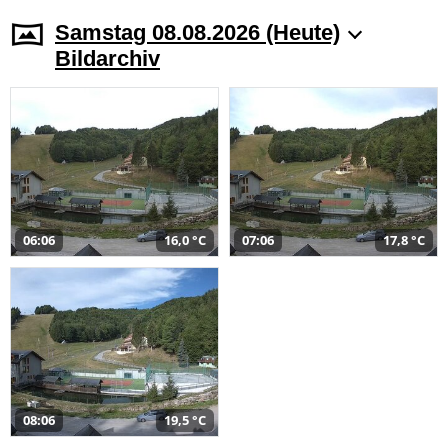
Samstag 08.08.2026 (Heute)
Bildarchiv
06:06
16,0 °C
07:06
17,8 °C
08:06
19,5 °C