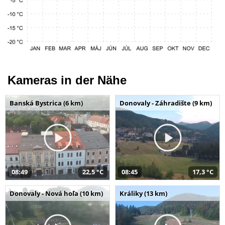
Kameras in der Nähe
Banská Bystrica (6 km)
Donovaly - Záhradište (9 km)
08:49
22,5 °C
08:45
17,3 °C
Donovaly - Nová hoľa (10 km)
Králiky (13 km)