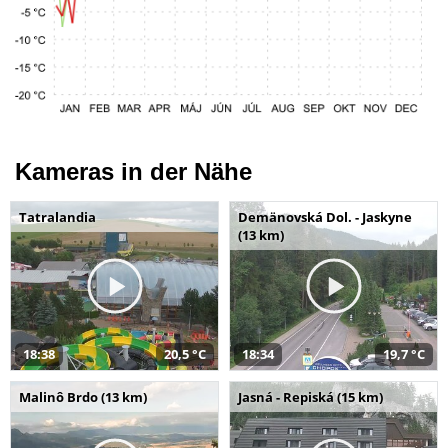
Kameras in der Nähe
Tatralandia
Demänovská Dol. - Jaskyne
(13 km)
18:38
20,5 °C
18:34
19,7 °C
Malinô Brdo (13 km)
Jasná - Repiská (15 km)