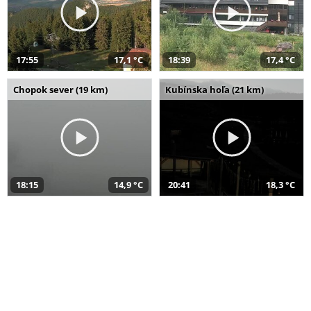
17:55
17,1 °C
18:39
17,4 °C
Chopok sever (19 km)
Kubínska hoľa (21 km)
18:15
14,9 °C
20:41
18,3 °C