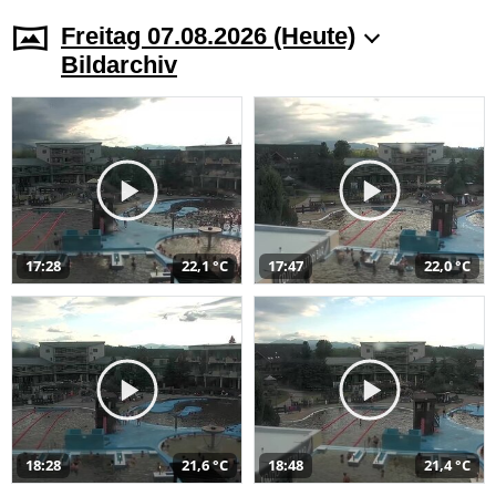
Freitag 07.08.2026 (Heute)
Bildarchiv
17:28
22,1 °C
17:47
22,0 °C
18:28
21,6 °C
18:48
21,4 °C