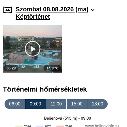
Szombat 08.08.2026 (ma)
Képtörténet
05:28
14,8 °C
Történelmi hőmérsékletek
06:00
09:00
12:00
15:00
18:00