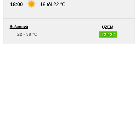
18:00
19 tól 22 °C
Bešeňová
ŰZEM:
22 - 38 °C
22 / 22