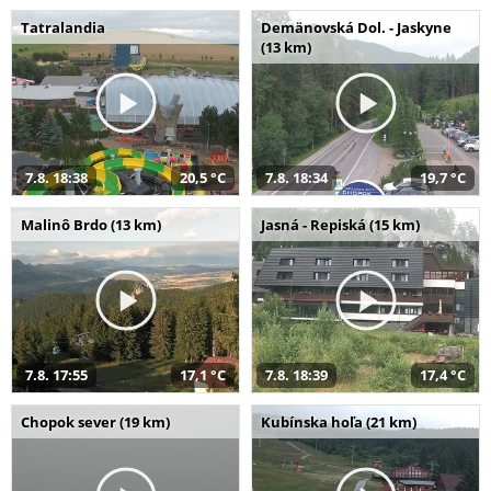
Tatralandia
Demänovská Dol. - Jaskyne
(13 km)
7.8. 18:38
20,5 °C
7.8. 18:34
19,7 °C
Malinô Brdo (13 km)
Jasná - Repiská (15 km)
7.8. 17:55
17,1 °C
7.8. 18:39
17,4 °C
Chopok sever (19 km)
Kubínska hoľa (21 km)