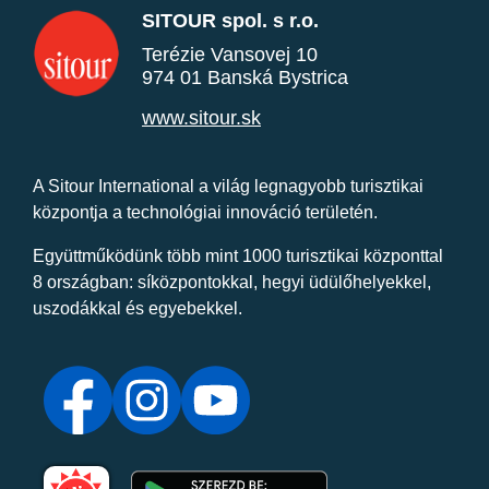
SITOUR spol. s r.o.
Terézie Vansovej 10
974 01 Banská Bystrica
www.sitour.sk
A Sitour International a világ legnagyobb turisztikai
központja a technológiai innováció területén.
Együttműködünk több mint 1000 turisztikai központtal
8 országban: síközpontokkal, hegyi üdülőhelyekkel,
uszodákkal és egyebekkel.