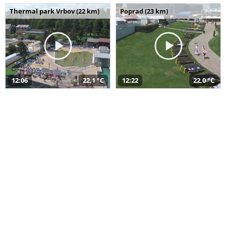
Thermal park Vrbov (22 km)
Poprad (23 km)
12:06
22,1 °C
12:22
22,0 °C