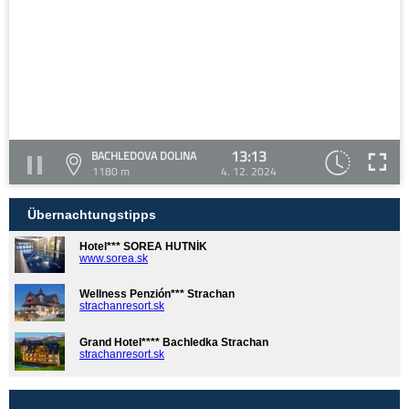
13:13
BACHLEDOVA DOLINA
1180 m
4. 12. 2024
Übernachtungstipps
Hotel*** SOREA HUTNÍK
www.sorea.sk
Wellness Penzión*** Strachan
strachanresort.sk
Grand Hotel**** Bachledka Strachan
strachanresort.sk