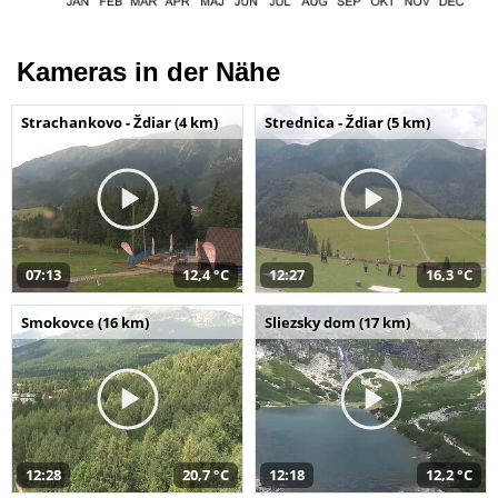
Kameras in der Nähe
Strachankovo - Ždiar (4 km)
Strednica - Ždiar (5 km)
07:13
12,4 °C
12:27
16,3 °C
Smokovce (16 km)
Sliezsky dom (17 km)
12:28
20,7 °C
12:18
12,2 °C