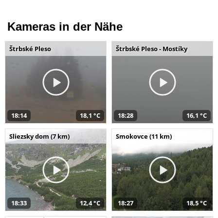
Kameras in der Nähe
Štrbské Pleso
Štrbské Pleso - Mostíky
18:14
18,1 °C
18:28
16,1 °C
Sliezsky dom (7 km)
Smokovce (11 km)
18:33
12,4 °C
18:27
18,5 °C