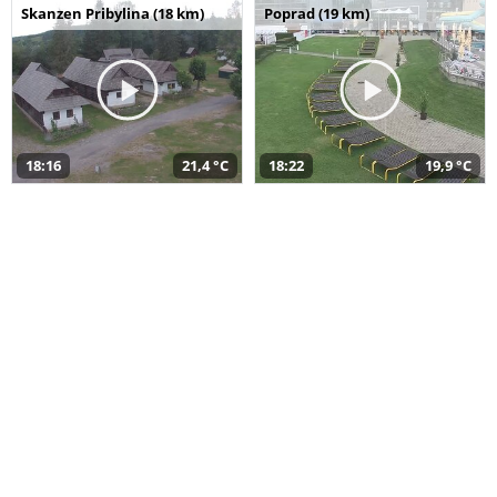
Skanzen Pribylina (18 km)
Poprad (19 km)
18:16
21,4 °C
18:22
19,9 °C