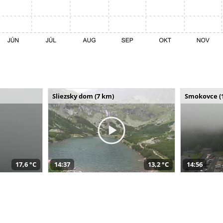
Sliezsky dom (7 km)
Smokovce (
17,6 °C
14:37
13,2 °C
14:56