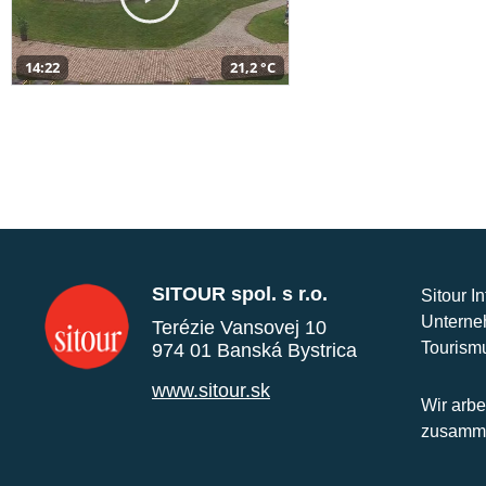
14:22
21,2 °C
SITOUR spol. s r.o.
Sitour I
Unterne
Terézie Vansovej 10
Tourism
974 01 Banská Bystrica
www.sitour.sk
Wir arbe
zusamme