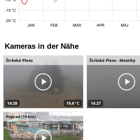
Kameras in der Nähe
Štrbské Pleso
Štrbské Pleso - Mostíky
14:28
19,8 °C
14:27
Poprad (19 km)