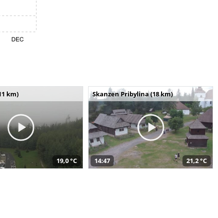
11 km)
Skanzen Pribylina (18 km)
19,0 °C
14:47
21,2 °C