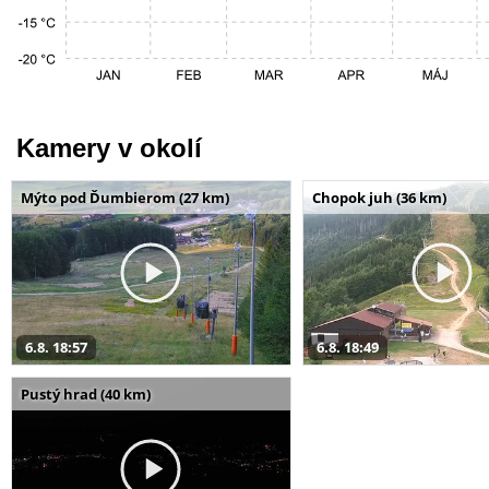
Kamery v okolí
Mýto pod Ďumbierom (27 km)
Chopok juh (36 km)
6.8. 18:57
6.8. 18:49
Pustý hrad (40 km)