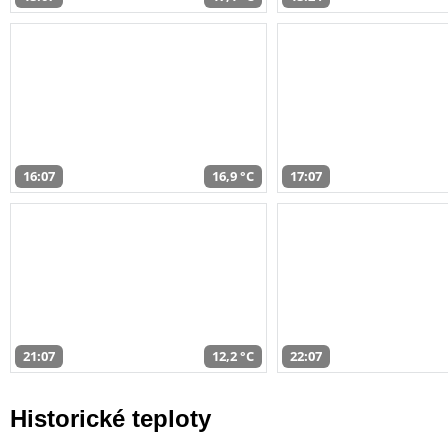
16:07
16,9 °C
17:07
21:07
12,2 °C
22:07
Historické teploty