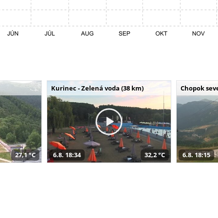
Kurinec - Zelená voda (38 km)
Chopok seve
27,1 °C
6.8. 18:34
32,2 °C
6.8. 18:15