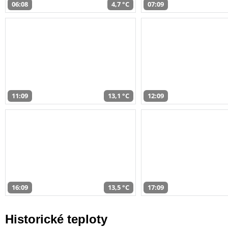
06:08
4,7 °C
07:09
11:09
13,1 °C
12:09
16:09
13,5 °C
17:09
Historické teploty