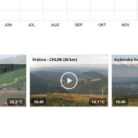
Vrátna - CHLEB (26 km)
Kubínska ho
23,2 °C
16:49
14,1 °C
16:40