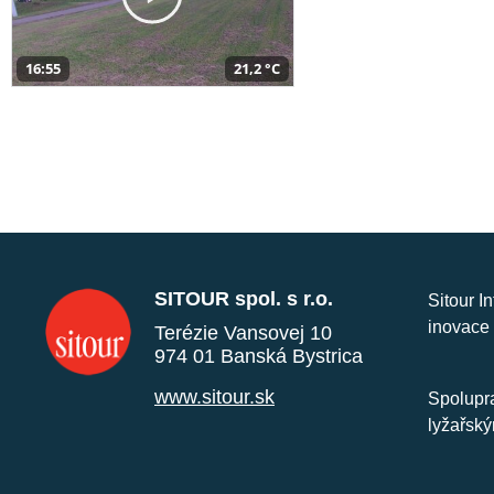
16:55
21,2 °C
SITOUR spol. s r.o.
Sitour I
inovace 
Terézie Vansovej 10
974 01 Banská Bystrica
www.sitour.sk
Spolupra
lyžařský