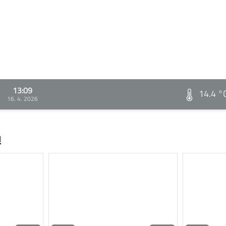
13:09
14.4 °
16. 4. 2026
ů