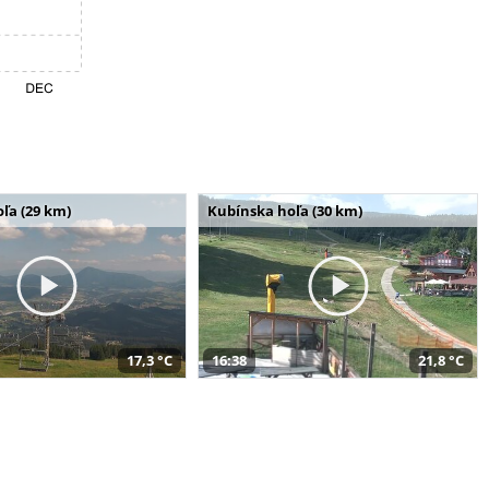
ľa (29 km)
Kubínska hoľa (30 km)
17,3 °C
16:38
21,8 °C