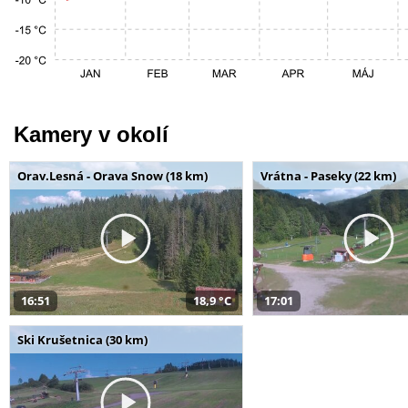
Kamery v okolí
Orav.Lesná - Orava Snow (18 km)
Vrátna - Paseky (22 km)
16:51
18,9 °C
17:01
Ski Krušetnica (30 km)