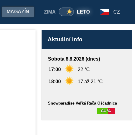
MAGAZÍN
ZIMA
LETO
CZ
Aktuální info
Sobota 8.8.2026 (dnes)
17:00
22 °C
18:00
17 až 21 °C
Snowparadise Veľká Rača Oščadnica
64 %