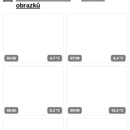
obrazků
06:08
4,7 °C
07:09
6,4 °C
08:09
8,2 °C
09:09
10,3 °C