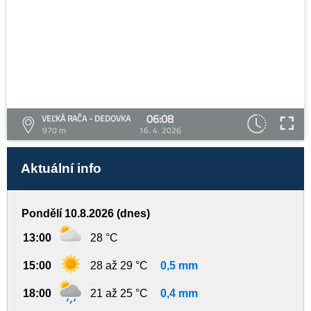
06:08
VEĽKÁ RAČA - DEDOVKA
970 m
16. 4. 2026
Aktuální info
Pondělí 10.8.2026 (dnes)
13:00
28 °C
15:00
28 až 29 °C
0,5 mm
18:00
21 až 25 °C
0,4 mm