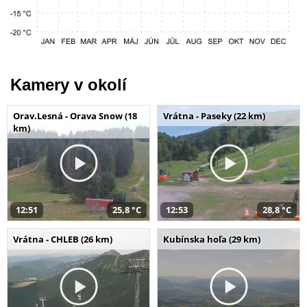
Kamery v okolí
Orav.Lesná - Orava Snow (18
Vrátna - Paseky (22 km)
km)
12:51
25,8 °C
12:53
28,8 °C
Vrátna - CHLEB (26 km)
Kubínska hoľa (29 km)