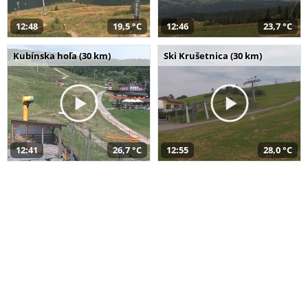
12:48
19,5 °C
12:46
23,7 °C
Kubínska hoľa (30 km)
Ski Krušetnica (30 km)
12:41
26,7 °C
12:55
28,0 °C