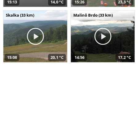
15:13
14,0 °C
15:26
23,3 °C
Skalka (33 km)
Malinô Brdo (33 km)
15:08
20,1 °C
14:56
17,2 °C