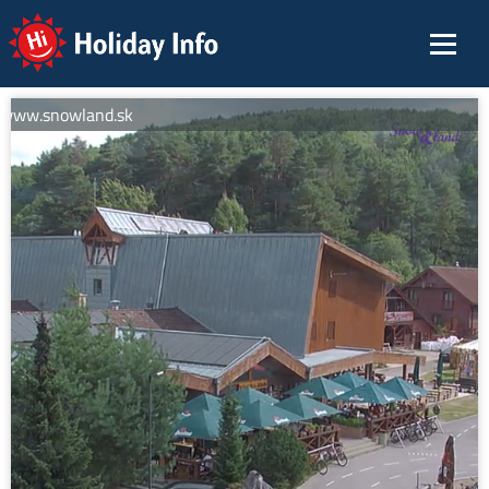
Holiday Info
 www.snowland.sk