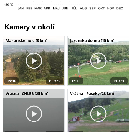
Kamery v okolí
Martinské hole (8 km)
Jasenská dolina (15 km)
15:10
19,9 °C
15:11
19,7 °C
Vrátna - CHLEB (25 km)
Vrátna - Paseky (28 km)