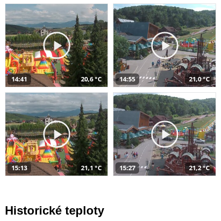
14:41
20,6 °C
14:55
21,0 °C
15:13
21,1 °C
15:27
21,2 °C
Historické teploty