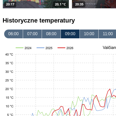
20:17
20,1 °C
20:35
Historyczne temperatury
06:00
07:00
08:00
09:00
10:00
11:00