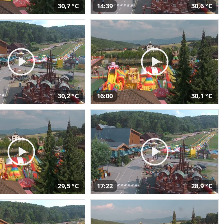
30,7 °C
14:39
30,6 °C
30,2 °C
16:00
30,1 °C
29,5 °C
17:22
28,9 °C