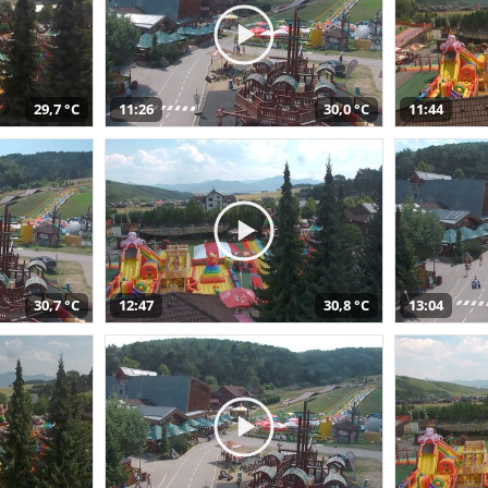
29,7 °C
11:26
30,0 °C
11:44
30,7 °C
12:47
30,8 °C
13:04