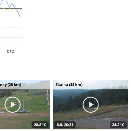
seky (28 km)
Skalka (33 km)
28,8 °C
6.8. 20:31
24,2 °C