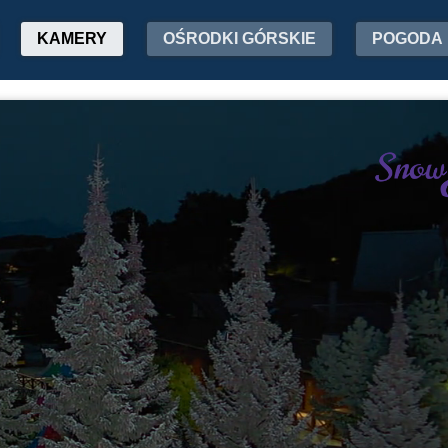
KAMERY
OŚRODKI GÓRSKIE
POGODA