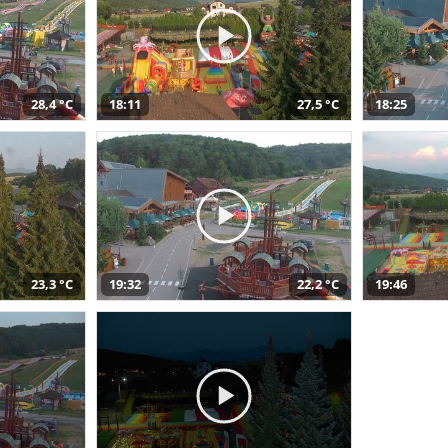
28,4 °C
18:11
27,5 °C
18:25
23,3 °C
19:32
22,2 °C
19:46