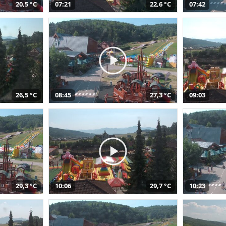
20,5 °C
07:21
22,6 °C
07:42
26,5 °C
08:45
27,3 °C
09:03
29,3 °C
10:06
29,7 °C
10:23