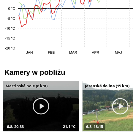
Kamery w pobliżu
Martinské hole (8 km)
Jasenská dolina (15 km)
6.8. 20:33
21,1 °C
6.8. 18:15