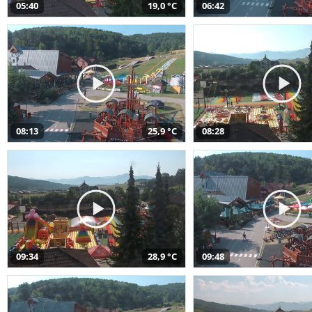
05:40
19,0 °C
06:42
08:13
25,9 °C
08:28
09:34
28,9 °C
09:48