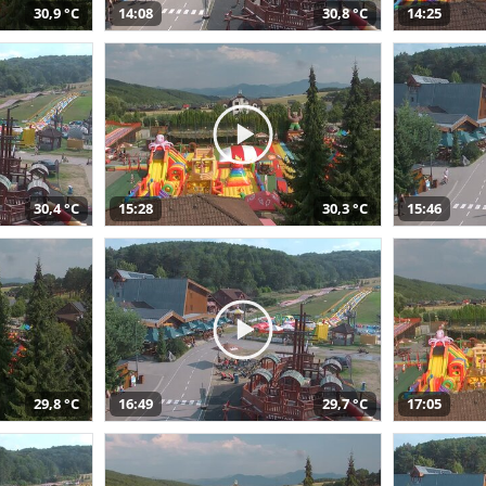
30,9 °C
14:08
30,8 °C
14:25
30,4 °C
15:28
30,3 °C
15:46
29,8 °C
16:49
29,7 °C
17:05