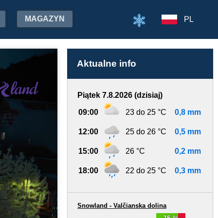
MAGAZYN
PL
Aktualne info
Piątek 7.8.2026 (dzisiaj)
09:00
23 do 25 °C
0,8 mm
12:00
25 do 26 °C
0,5 mm
15:00
26 °C
0,2 mm
18:00
22 do 25 °C
0,3 mm
Snowland - Valčianska dolina
75 %