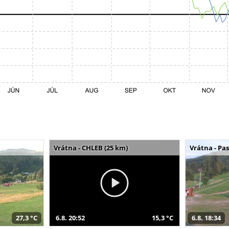
Vrátna - CHLEB (25 km)
Vrátna - Pa
27,3 °C
6.8. 20:52
15,3 °C
6.8. 18:34