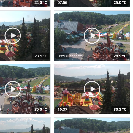
24,0 °C
07:56
25,0 °C
28,1 °C
09:17
28,5 °C
30,0 °C
10:37
30,3 °C