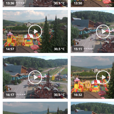
13:36
30,9 °C
13:50
14:57
30,5 °C
15:11
16:17
30,0 °C
16:32